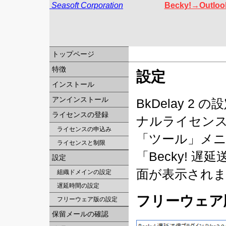
Seasoft Corporation
Becky!→Out
トップページ
特徴
設定
インストール
アンインストール
BkDelay 
ライセンスの登録
ナルライセン
ライセンスの申込み
「ツール」メ
ライセンスと制限
「Becky! 
設定
面が表示され
組織ドメインの設定
遅延時間の設定
フリーウェア
フリーウェア版の設定
保留メールの確認